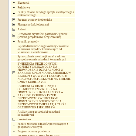
Ekoportal
Rolnictwo
Punkty zbiórki zużytego sprzętu elektrycznego i
elektronicznego
Program ochrony środowiska
Plan gospodarki odpadami
Azbest
Utrzymanie czystości i porządku w gminie
(szamba, przydomowe oczyszczalnie)
Pomniki przyrody
Rejestr działalności regulowanej w zakresie
odbierania odpadów komunalnych od
właścicieli nieruchomości
Sprawozdania z realizacji zadań z zakresu
gospodarowania odpadami komunalnymi
EWIDENCJA UDZIELONYCH I
COFNIETYCH ZEZWOLEŃ NA
PROWADZENIE DZIAŁALNOSCI W
ZAKRESIE OPRÓŻNIANIA ZBIORNIKÓW
BEZODPŁYWOWYCH I TRANSPORTU
NIECZYSTOŚCI CIEKŁYCH NA TERENIE
GMINY KOBIERZYCE
EWIDENCJA UDZIELONYCH I
COFNIETYCH ZEZWOLEŃ NA
PROWADZENIE DZIAŁALNOSCI W
ZAKRESIE OCHRONY PRZED
BEZDOMNYMI ZWIERZĘTAMI,
PROWADZENIE SCHRONISK DLA
BEZDOMNYCH ZWIERZĄT, A TAKŻE
GRZEBOWISK I SPALRNI ZW
Analizy stanu gospodarki odpadami
komunalnymi
Łowiectwo
Punkty zbierania odpadów pochodzących z
gospodarstw rolnych
Program ochrony powietrza