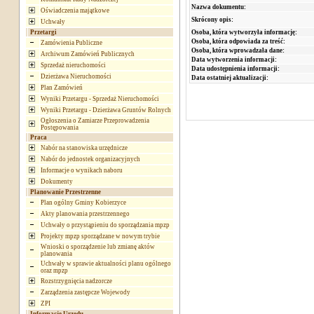
Nazwa dokumentu:
Oświadczenia majątkowe
Skrócony opis:
Uchwały
Osoba, która wytworzyła informację:
Przetargi
Osoba, która odpowiada za treść:
Zamówienia Publiczne
Osoba, która wprowadzała dane:
Archiwum Zamówień Publicznych
Data wytworzenia informacji:
Sprzedaż nieruchomości
Data udostępnienia informacji:
Dzierżawa Nieruchomości
Data ostatniej aktualizacji:
Plan Zamówień
Wyniki Przetargu - Sprzedaż Nieruchomości
Wyniki Przetargu - Dzierżawa Gruntów Rolnych
Ogłoszenia o Zamiarze Przeprowadzenia
Postępowania
Praca
Nabór na stanowiska urzędnicze
Nabór do jednostek organizacyjnych
Informacje o wynikach naboru
Dokumenty
Planowanie Przestrzenne
Plan ogólny Gminy Kobierzyce
Akty planowania przestrzennego
Uchwały o przystąpieniu do sporządzania mpzp
Projekty mpzp sporządzane w nowym trybie
Wnioski o sporządzenie lub zmianę aktów
planowania
Uchwały w sprawie aktualności planu ogólnego
oraz mpzp
Rozstrzygnięcia nadzorcze
Zarządzenia zastępcze Wojewody
ZPI