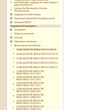
Program poprawy stanu środowiska
przyrodniczego i adaptacji do zmian klimatu w
gminie Kobierzyce
Ankieta dla Mieszkańców Powiatu
Wrocławskiego
Adaptacja do zmian klimatu
Opróżnianie zbiorników bezodpływowych
Informacje RDOŚ
Organizacje Pozarządowe
Aktualności
Wykaz stowarzyszeń
Uchwały
Ogłoszenia o konkursie
Rozstrzygnięcia konkursów
ZARZĄDZENIE REKiS NR 0151/94/10
ZARZĄDZENIE REKiS NR 0151/0135/10
ZARZĄDZENIE REKiS NR 0151/0254/10
ZARZĄDZENIE REKiS NR 0151/0010/11
ZARZĄDZENIE REKiS NR 0151/0043/11
ZARZĄDZENIE REKiS NR
REKiS.0050.1.0132.2011
ZARZĄDZENIE REKiS NR
REKiS.0050.1.0175.2011
ZARZĄDZENIE REKiS NR
REKiS.0050.1.0227.2011
ZARZĄDZENIE REKiS NR
REKiS.0050.1.0006.2012
ZARZĄDZENIE REKiS NR
REKiS.0050.1.0080.2012
ZARZĄDZENIE REKiS NR
REKiS.0050.1.0126.2012
ZARZĄDZENIE REKiS NR
REKiS.0050.1.0008.2013