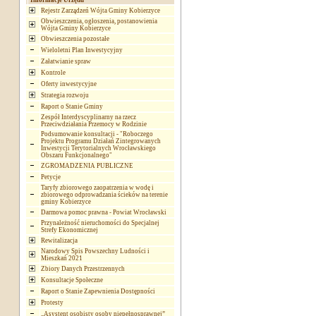
Informacje Urzędu
Rejestr Zarządzeń Wójta Gminy Kobierzyce
Obwieszczenia, ogłoszenia, postanowienia
Wójta Gminy Kobierzyce
Obwieszczenia pozostałe
Wieloletni Plan Inwestycyjny
Załatwianie spraw
Kontrole
Oferty inwestycyjne
Strategia rozwoju
Raport o Stanie Gminy
Zespół Interdyscyplinarny na rzecz
Przeciwdziałania Przemocy w Rodzinie
Podsumowanie konsultacji - "Roboczego
Projektu Programu Działań Zintegrowanych
Inwestycji Terytorialnych Wrocławskiego
Obszaru Funkcjonalnego"
ZGROMADZENIA PUBLICZNE
Petycje
Taryfy zbiorowego zaopatrzenia w wodę i
zbiorowego odprowadzania ścieków na terenie
gminy Kobierzyce
Darmowa pomoc prawna - Powiat Wrocławski
Przynależność nieruchomości do Specjalnej
Strefy Ekonomicznej
Rewitalizacja
Narodowy Spis Powszechny Ludności i
Mieszkań 2021
Zbiory Danych Przestrzennych
Konsultacje Społeczne
Raport o Stanie Zapewnienia Dostępności
Protesty
„Asystent osobisty osoby niepełnosprawnej”