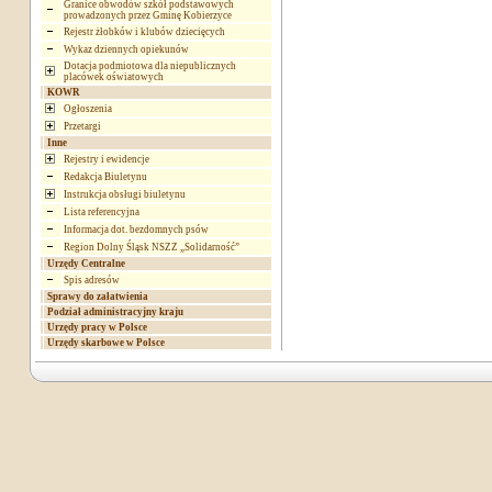
Granice obwodów szkół podstawowych
prowadzonych przez Gminę Kobierzyce
Rejestr żłobków i klubów dziecięcych
Wykaz dziennych opiekunów
Dotacja podmiotowa dla niepublicznych
placówek oświatowych
KOWR
Ogłoszenia
Przetargi
Inne
Rejestry i ewidencje
Redakcja Biuletynu
Instrukcja obsługi biuletynu
Lista referencyjna
Informacja dot. bezdomnych psów
Region Dolny Śląsk NSZZ „Solidarność”
Urzędy Centralne
Spis adresów
Sprawy do załatwienia
Podział administracyjny kraju
Urzędy pracy w Polsce
Urzędy skarbowe w Polsce