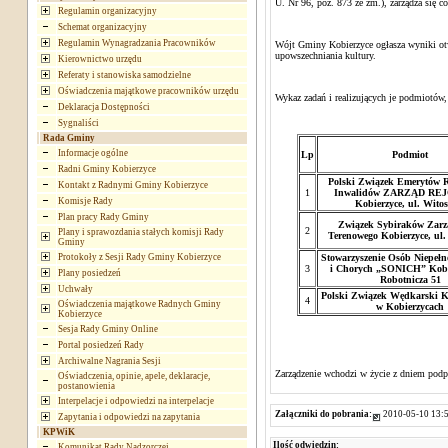
U. Nr 96, poz. 873 ze zm.), zarządza się co
Regulamin organizacyjny
Schemat organizacyjny
Regulamin Wynagradzania Pracowników
Wójt Gminy Kobierzyce ogłasza wyniki otwa
upowszechniania kultury.
Kierownictwo urzędu
Referaty i stanowiska samodzielne
Oświadczenia majątkowe pracowników urzędu
Wykaz zadań i realizujących je podmiotów,
Deklaracja Dostępności
Sygnaliści
Rada Gminy
Informacje ogólne
Lp
Podmiot
Radni Gminy Kobierzyce
Polski Związek Emerytów R
Kontakt z Radnymi Gminy Kobierzyce
1
Inwalidów ZARZĄD R
Komisje Rady
Kobierzyce, ul. Witos
Plan pracy Rady Gminy
Związek Sybiraków Zarz
2
Plany i sprawozdania stałych komisji Rady
Terenowego Kobierzyce, ul.
Gminy
Protokoły z Sesji Rady Gminy Kobierzyce
Stowarzyszenie Osób Niepeł
3
i Chorych „SONICH” Kobie
Plany posiedzeń
Robotnicza 51
Uchwały
Polski Związek Wędkarski 
4
Oświadczenia majątkowe Radnych Gminy
w Kobierzycach
Kobierzyce
Sesja Rady Gminy Online
Portal posiedzeń Rady
Archiwalne Nagrania Sesji
Zarządzenie wchodzi w życie z dniem podp
Oświadczenia, opinie, apele, deklaracje,
postanowienia
Interpelacje i odpowiedzi na interpelacje
Załączniki do pobrania:
2010-05-10 13:5
Zapytania i odpowiedzi na zapytania
KPWiK
Ilość odwiedzin:
Komunikat Rady Nadzorczej