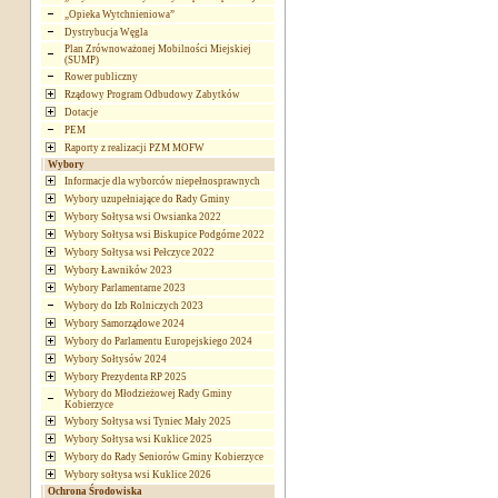
„Opieka Wytchnieniowa”
Dystrybucja Węgla
Plan Zrównoważonej Mobilności Miejskiej
(SUMP)
Rower publiczny
Rządowy Program Odbudowy Zabytków
Dotacje
PEM
Raporty z realizacji PZM MOFW
Wybory
Informacje dla wyborców niepełnosprawnych
Wybory uzupełniające do Rady Gminy
Wybory Sołtysa wsi Owsianka 2022
Wybory Sołtysa wsi Biskupice Podgórne 2022
Wybory Sołtysa wsi Pełczyce 2022
Wybory Ławników 2023
Wybory Parlamentarne 2023
Wybory do Izb Rolniczych 2023
Wybory Samorządowe 2024
Wybory do Parlamentu Europejskiego 2024
Wybory Sołtysów 2024
Wybory Prezydenta RP 2025
Wybory do Młodzieżowej Rady Gminy
Kobierzyce
Wybory Sołtysa wsi Tyniec Mały 2025
Wybory Sołtysa wsi Kuklice 2025
Wybory do Rady Seniorów Gminy Kobierzyce
Wybory sołtysa wsi Kuklice 2026
Ochrona Środowiska