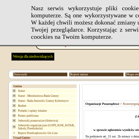
Nasz serwis wykorzystuje pliki cook
komputerze. Są one wykorzystywane w ce
W każdej chwili możesz dokonać zmiany u
Twojej przeglądarce. Korzystając z ser
coockies na Twoim komputerze.
Wersja dla niedowidzących
Statystyki
Rejestr zmian
Mapa str
Gmina
Statut
Statut - Młodzieżowa Rada Gminy
Statut - Rada Seniorów Gminy Kobierzyce
Organizacje Pozarządowe
>
Rozstrzygni
Budżet
Podatki i opłaty lokalne
Pomoc publiczna
ZA
Jednostki pomocnicze (Sołectwa)
Jednostki organizacyjne (GOPS, KOK, KOSiR,
Szkoły, Przedszkola)
w sprawie ogłoszenia wyników otw
Rejestr Przedsiębiorców On-Line
Na podstawie art. 15 ust. 2h ustawy z dnia
Urząd Gminy