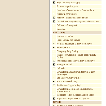
Regulamin organizacyjny
Schemat organizacyjny
Regulamin Wynagradzania Pracowników
Kierownictwo urzędu
Referaty i stanowiska samodzielne
Oświadczenia majątkowe pracowników urzędu
Deklaracja Dostępności
Sygnaliści
Rada Gminy
Informacje ogólne
Radni Gminy Kobierzyce
Kontakt z Radnymi Gminy Kobierzyce
Komisje Rady
Plan pracy Rady Gminy
Plany i sprawozdania stałych komisji Rady
Gminy
Protokoły z Sesji Rady Gminy Kobierzyce
Plany posiedzeń
Uchwały
Oświadczenia majątkowe Radnych Gminy
Kobierzyce
Sesja Rady Gminy Online
Portal posiedzeń Rady
Archiwalne Nagrania Sesji
Oświadczenia, opinie, apele, deklaracje,
postanowienia
Interpelacje i odpowiedzi na interpelacje
Zapytania i odpowiedzi na zapytania
KPWiK
Komunikat Rady Nadzorczej