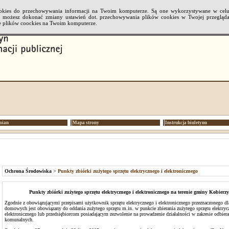
cookies do przechowywania informacji na Twoim komputerze. Są one wykorzystywane w cel
li możesz dokonać zmiany ustawień dot. przechowywania plików cookies w Twojej przeglądar
 plików coockies na Twoim komputerze.
mian
Mapa strony
Instrukcja biuletynu
Ochrona Środowiska
>
Punkty zbiórki zużytego sprzętu elektrycznego i elektronicznego
Punkty zbiórki zużytego sprzętu elektrycznego i elektronicznego na terenie gminy Kobierzy
Zgodnie z obowiązującymi przepisami użytkownik sprzętu elektrycznego i elektronicznego przeznaczonego d
domowych jest obowiązany do oddania zużytego sprzętu m.in. w punkcie zbierania zużytego sprzętu elektryc
elektronicznego lub przedsiębiorcom posiadającym zezwolenie na prowadzenie działalności w zakresie odbie
komunalnych.