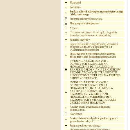
Ekoportal
Rolnictwo
Punkty zbiórki zużytego sprzętu elektrycznego
i elektronicznego
Program ochrony środowiska
Plan gospodarki odpadami
Azbest
Utrzymanie czystości i porządku w gminie
(szamba, przydomowe oczyszczalnie)
Pomniki przyrody
Rejestr działalności regulowanej w zakresie
odbierania odpadów komunalnych od
właścicieli nieruchomości
Sprawozdania z realizacji zadań z zakresu
gospodarowania odpadami komunalnymi
EWIDENCJA UDZIELONYCH I
COFNIETYCH ZEZWOLEŃ NA
PROWADZENIE DZIAŁALNOSCI W
ZAKRESIE OPRÓŻNIANIA ZBIORNIKÓW
BEZODPŁYWOWYCH I TRANSPORTU
NIECZYSTOŚCI CIEKŁYCH NA TERENIE
GMINY KOBIERZYCE
EWIDENCJA UDZIELONYCH I
COFNIETYCH ZEZWOLEŃ NA
PROWADZENIE DZIAŁALNOSCI W
ZAKRESIE OCHRONY PRZED
BEZDOMNYMI ZWIERZĘTAMI,
PROWADZENIE SCHRONISK DLA
BEZDOMNYCH ZWIERZĄT, A TAKŻE
GRZEBOWISK I SPALRNI ZW
Analizy stanu gospodarki odpadami
komunalnymi
Łowiectwo
Punkty zbierania odpadów pochodzących z
gospodarstw rolnych
Program ochrony powietrza