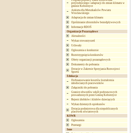
Program poprawy stanu środowiska
przyrodniczego i adaptacji do zmian klimatu w
gminie Kobierzyce
Ankieta dla Mieszkańców Powiatu
Wrocławskiego
Adaptacja do zmian klimatu
Opróżnianie zbiorników bezodpływowych
Informacje RDOŚ
Organizacje Pozarządowe
Aktualności
Wykaz stowarzyszeń
Uchwały
Ogłoszenia o konkursie
Rozstrzygnięcia konkursów
Oferty organizacji pozarządowych
Dokumenty do pobrania
Dotacje w Zakresie Sprzyjania Rozwojowi
Sportu
Edukacja
Dofinansowanie kosztów kształcenia
młodocianych pracowników
Załączniki do pobrania
Granice obwodów szkół podstawowych
prowadzonych przez Gminę Kobierzyce
Rejestr żłobków i klubów dziecięcych
Wykaz dziennych opiekunów
Dotacja podmiotowa dla niepublicznych
placówek oświatowych
KOWR
Ogłoszenia
Przetargi
Inne