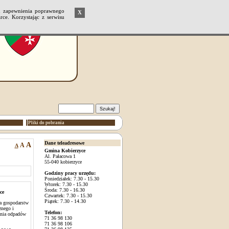
u zapewnienia poprawnego
X
ce. Korzystając z serwisu
Pliki do pobrania
Dane teleadresowe
A
A
A
Gmina Kobierzyce
Al. Pałacowa 1
55-040 kobierzyce
Godziny pracy urzędu:
Poniedziałek: 7.30 - 15.30
Wtorek: 7.30 - 15.30
Środa: 7.30 - 16.30
ce
Czwartek: 7.30 - 15.30
Piątek: 7.30 - 14.30
la gospodarstw
znego i
Telefon:
rania odpadów
71 36 98 130
71 36 98 106