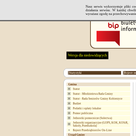
Nasz serwis wykorzystuje pliki 
działania serwisu. W każdej chwi
wyrażasz zgodę na przechowywanie
Wersja dla niedowidzących
Statystyki
Rejestr z
Gmina
Statut
Statut - Młodzieżowa Rada Gminy
Statut - Rada Seniorów Gminy Kobierzyce
Budżet
Podatki i opłaty lokalne
Pomoc publiczna
Jednostki pomocnicze (Sołectwa)
Jednostki organizacyjne (GOPS, KOK, KOSiR,
Szkoły, Przedszkola)
Rejestr Przedsiębiorców On-Line
Urząd Gminy