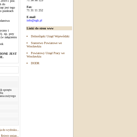
71 36 98 125
 2019 r. poz.
h do
Fax
:
zęt jest tego
71 31 11 252
 o punktach
E-mail
info@ugk.pl
odarstwa
Linki do stron www
yczny i
j. np. przy
Dolnośląski Urząd Wojewódzki
(w załączeniu
Starostwo Powiatowe we
bok
Wrocławkiu
Powiatowy Urząd Pracy we
IONE JEST
Wrocławkiu
E.
DODR
k sprzętu
dla
nia zużytego
a do wydruku...
Rejestr zmian...