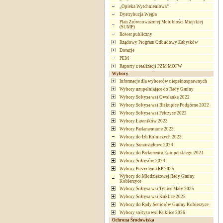
„Opieka Wytchnieniowa”
Dystrybucja Węgla
Plan Zrównoważonej Mobilności Miejskiej
(SUMP)
Rower publiczny
Rządowy Program Odbudowy Zabytków
Dotacje
PEM
Raporty z realizacji PZM MOFW
Wybory
Informacje dla wyborców niepełnosprawnych
Wybory uzupełniające do Rady Gminy
Wybory Sołtysa wsi Owsianka 2022
Wybory Sołtysa wsi Biskupice Podgórne 2022
Wybory Sołtysa wsi Pełczyce 2022
Wybory Ławników 2023
Wybory Parlamentarne 2023
Wybory do Izb Rolniczych 2023
Wybory Samorządowe 2024
Wybory do Parlamentu Europejskiego 2024
Wybory Sołtysów 2024
Wybory Prezydenta RP 2025
Wybory do Młodzieżowej Rady Gminy
Kobierzyce
Wybory Sołtysa wsi Tyniec Mały 2025
Wybory Sołtysa wsi Kuklice 2025
Wybory do Rady Seniorów Gminy Kobierzyce
Wybory sołtysa wsi Kuklice 2026
Ochrona Środowiska