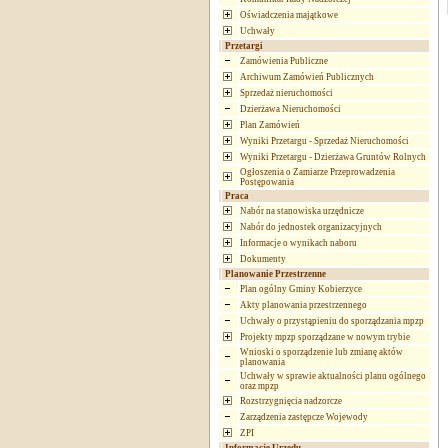
Oświadczenia majątkowe
Uchwały
Przetargi
Zamówienia Publiczne
Archiwum Zamówień Publicznych
Sprzedaż nieruchomości
Dzierżawa Nieruchomości
Plan Zamówień
Wyniki Przetargu - Sprzedaż Nieruchomości
Wyniki Przetargu - Dzierżawa Gruntów Rolnych
Ogłoszenia o Zamiarze Przeprowadzenia
Postępowania
Praca
Nabór na stanowiska urzędnicze
Nabór do jednostek organizacyjnych
Informacje o wynikach naboru
Dokumenty
Planowanie Przestrzenne
Plan ogólny Gminy Kobierzyce
Akty planowania przestrzennego
Uchwały o przystąpieniu do sporządzania mpzp
Projekty mpzp sporządzane w nowym trybie
Wnioski o sporządzenie lub zmianę aktów
planowania
Uchwały w sprawie aktualności planu ogólnego
oraz mpzp
Rozstrzygnięcia nadzorcze
Zarządzenia zastępcze Wojewody
ZPI