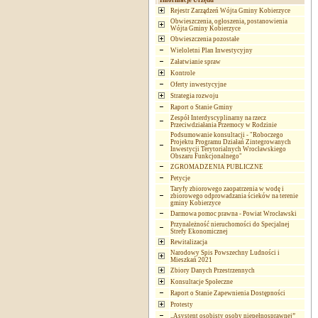
Informacje Urzędu
Rejestr Zarządzeń Wójta Gminy Kobierzyce
Obwieszczenia, ogłoszenia, postanowienia
Wójta Gminy Kobierzyce
Obwieszczenia pozostałe
Wieloletni Plan Inwestycyjny
Załatwianie spraw
Kontrole
Oferty inwestycyjne
Strategia rozwoju
Raport o Stanie Gminy
Zespół Interdyscyplinarny na rzecz
Przeciwdziałania Przemocy w Rodzinie
Podsumowanie konsultacji - "Roboczego
Projektu Programu Działań Zintegrowanych
Inwestycji Terytorialnych Wrocławskiego
Obszaru Funkcjonalnego"
ZGROMADZENIA PUBLICZNE
Petycje
Taryfy zbiorowego zaopatrzenia w wodę i
zbiorowego odprowadzania ścieków na terenie
gminy Kobierzyce
Darmowa pomoc prawna - Powiat Wrocławski
Przynależność nieruchomości do Specjalnej
Strefy Ekonomicznej
Rewitalizacja
Narodowy Spis Powszechny Ludności i
Mieszkań 2021
Zbiory Danych Przestrzennych
Konsultacje Społeczne
Raport o Stanie Zapewnienia Dostępności
Protesty
„Asystent osobisty osoby niepełnosprawnej”