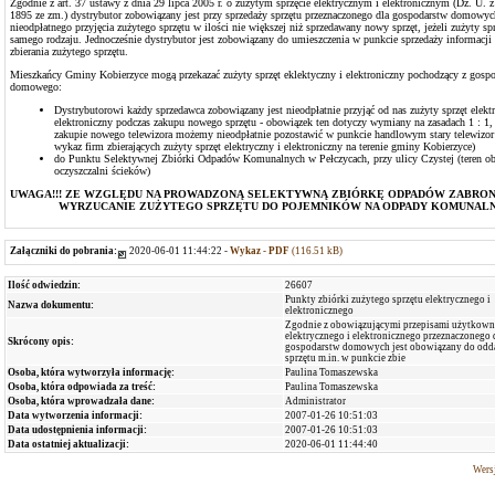
Zgodnie z art. 37 ustawy z dnia 29 lipca 2005 r. o zużytym sprzęcie elektrycznym i elektronicznym (Dz. U. z
1895 ze zm.) dystrybutor zobowiązany jest przy sprzedaży sprzętu przeznaczonego dla gospodarstw domowyc
nieodpłatnego przyjęcia zużytego sprzętu w ilości nie większej niż sprzedawany nowy sprzęt, jeżeli zużyty spr
samego rodzaju. Jednocześnie dystrybutor jest zobowiązany do umieszczenia w punkcie sprzedaży informacji
zbierania zużytego sprzętu.
Mieszkańcy Gminy Kobierzyce mogą przekazać zużyty sprzęt eklektyczny i elektroniczny pochodzący z gosp
domowego:
Dystrybutorowi każdy sprzedawca zobowiązany jest nieodpłatnie przyjąć od nas zużyty sprzęt elektr
elektroniczny podczas zakupu nowego sprzętu - obowiązek ten dotyczy wymiany na zasadach 1 : 1, t
zakupie nowego telewizora możemy nieodpłatnie pozostawić w punkcie handlowym stary telewizor 
wykaz firm zbierających zużyty sprzęt elektryczny i elektroniczny na terenie gminy Kobierzyce)
do Punktu Selektywnej Zbiórki Odpadów Komunalnych w Pełczycach, przy ulicy Czystej (teren o
oczyszczalni ścieków)
UWAGA!!! ZE WZGLĘDU NA PROWADZONĄ SELEKTYWNĄ ZBIÓRKĘ ODPADÓW ZABRON
WYRZUCANIE ZUŻYTEGO SPRZĘTU DO POJEMNIKÓW NA ODPADY KOMUNALN
Załączniki do pobrania:
2020-06-01 11:44:22 -
Wykaz - PDF
(116.51 kB)
Ilość odwiedzin:
26607
Punkty zbiórki zużytego sprzętu elektrycznego i
Nazwa dokumentu:
elektronicznego
Zgodnie z obowiązującymi przepisami użytkowni
elektrycznego i elektronicznego przeznaczonego 
Skrócony opis:
gospodarstw domowych jest obowiązany do odda
sprzętu m.in. w punkcie zbie
Osoba, która wytworzyła informację:
Paulina Tomaszewska
Osoba, która odpowiada za treść:
Paulina Tomaszewska
Osoba, która wprowadzała dane:
Administrator
Data wytworzenia informacji:
2007-01-26 10:51:03
Data udostępnienia informacji:
2007-01-26 10:51:03
Data ostatniej aktualizacji:
2020-06-01 11:44:40
Wersj