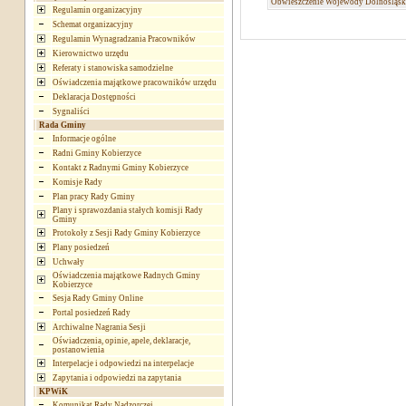
Obwieszczenie Wojewody Dolnośląsk
Regulamin organizacyjny
Schemat organizacyjny
Regulamin Wynagradzania Pracowników
Kierownictwo urzędu
Referaty i stanowiska samodzielne
Oświadczenia majątkowe pracowników urzędu
Deklaracja Dostępności
Sygnaliści
Rada Gminy
Informacje ogólne
Radni Gminy Kobierzyce
Kontakt z Radnymi Gminy Kobierzyce
Komisje Rady
Plan pracy Rady Gminy
Plany i sprawozdania stałych komisji Rady
Gminy
Protokoły z Sesji Rady Gminy Kobierzyce
Plany posiedzeń
Uchwały
Oświadczenia majątkowe Radnych Gminy
Kobierzyce
Sesja Rady Gminy Online
Portal posiedzeń Rady
Archiwalne Nagrania Sesji
Oświadczenia, opinie, apele, deklaracje,
postanowienia
Interpelacje i odpowiedzi na interpelacje
Zapytania i odpowiedzi na zapytania
KPWiK
Komunikat Rady Nadzorczej