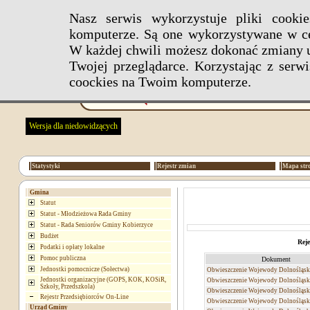
Nasz serwis wykorzystuje pliki cook
komputerze. Są one wykorzystywane w ce
W każdej chwili możesz dokonać zmiany u
Twojej przeglądarce. Korzystając z ser
coockies na Twoim komputerze.
Wersja dla niedowidzących
Statystyki
Rejestr zmian
Mapa str
Gmina
Statut
Statut - Młodzieżowa Rada Gminy
Statut - Rada Seniorów Gminy Kobierzyce
Budżet
Reje
Podatki i opłaty lokalne
Pomoc publiczna
Dokument
Jednostki pomocnicze (Sołectwa)
Obwieszczenie Wojewody Dolnośląsk
Jednostki organizacyjne (GOPS, KOK, KOSiR,
Obwieszczenie Wojewody Dolnośląsk
Szkoły, Przedszkola)
Obwieszczenie Wojewody Dolnośląsk
Rejestr Przedsiębiorców On-Line
Obwieszczenie Wojewody Dolnośląsk
Urząd Gminy