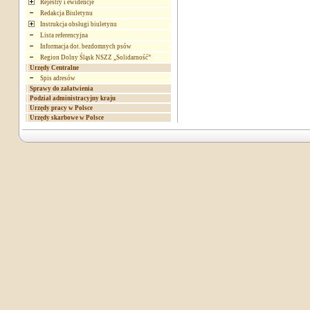
Rejestry i ewidencje
Redakcja Biuletynu
Instrukcja obsługi biuletynu
Lista referencyjna
Informacja dot. bezdomnych psów
Region Dolny Śląsk NSZZ „Solidarność”
Urzędy Centralne
Spis adresów
Sprawy do załatwienia
Podział administracyjny kraju
Urzędy pracy w Polsce
Urzędy skarbowe w Polsce