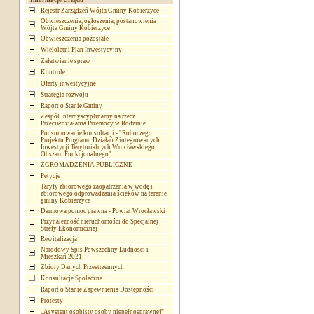
Informacje Urzędu
Rejestr Zarządzeń Wójta Gminy Kobierzyce
Obwieszczenia, ogłoszenia, postanowienia
Wójta Gminy Kobierzyce
Obwieszczenia pozostałe
Wieloletni Plan Inwestycyjny
Załatwianie spraw
Kontrole
Oferty inwestycyjne
Strategia rozwoju
Raport o Stanie Gminy
Zespół Interdyscyplinarny na rzecz
Przeciwdziałania Przemocy w Rodzinie
Podsumowanie konsultacji - "Roboczego
Projektu Programu Działań Zintegrowanych
Inwestycji Terytorialnych Wrocławskiego
Obszaru Funkcjonalnego"
ZGROMADZENIA PUBLICZNE
Petycje
Taryfy zbiorowego zaopatrzenia w wodę i
zbiorowego odprowadzania ścieków na terenie
gminy Kobierzyce
Darmowa pomoc prawna - Powiat Wrocławski
Przynależność nieruchomości do Specjalnej
Strefy Ekonomicznej
Rewitalizacja
Narodowy Spis Powszechny Ludności i
Mieszkań 2021
Zbiory Danych Przestrzennych
Konsultacje Społeczne
Raport o Stanie Zapewnienia Dostępności
Protesty
„Asystent osobisty osoby niepełnosprawnej”