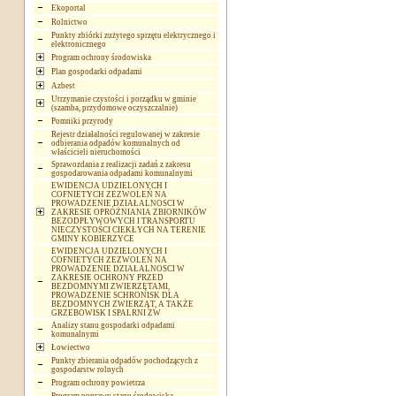
Ekoportal
Rolnictwo
Punkty zbiórki zużytego sprzętu elektrycznego i
elektronicznego
Program ochrony środowiska
Plan gospodarki odpadami
Azbest
Utrzymanie czystości i porządku w gminie
(szamba, przydomowe oczyszczalnie)
Pomniki przyrody
Rejestr działalności regulowanej w zakresie
odbierania odpadów komunalnych od
właścicieli nieruchomości
Sprawozdania z realizacji zadań z zakresu
gospodarowania odpadami komunalnymi
EWIDENCJA UDZIELONYCH I
COFNIETYCH ZEZWOLEŃ NA
PROWADZENIE DZIAŁALNOSCI W
ZAKRESIE OPRÓŻNIANIA ZBIORNIKÓW
BEZODPŁYWOWYCH I TRANSPORTU
NIECZYSTOŚCI CIEKŁYCH NA TERENIE
GMINY KOBIERZYCE
EWIDENCJA UDZIELONYCH I
COFNIETYCH ZEZWOLEŃ NA
PROWADZENIE DZIAŁALNOSCI W
ZAKRESIE OCHRONY PRZED
BEZDOMNYMI ZWIERZĘTAMI,
PROWADZENIE SCHRONISK DLA
BEZDOMNYCH ZWIERZĄT, A TAKŻE
GRZEBOWISK I SPALRNI ZW
Analizy stanu gospodarki odpadami
komunalnymi
Łowiectwo
Punkty zbierania odpadów pochodzących z
gospodarstw rolnych
Program ochrony powietrza