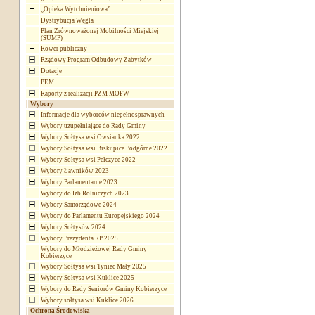
„Opieka Wytchnieniowa”
Dystrybucja Węgla
Plan Zrównoważonej Mobilności Miejskiej
(SUMP)
Rower publiczny
Rządowy Program Odbudowy Zabytków
Dotacje
PEM
Raporty z realizacji PZM MOFW
Wybory
Informacje dla wyborców niepełnosprawnych
Wybory uzupełniające do Rady Gminy
Wybory Sołtysa wsi Owsianka 2022
Wybory Sołtysa wsi Biskupice Podgórne 2022
Wybory Sołtysa wsi Pełczyce 2022
Wybory Ławników 2023
Wybory Parlamentarne 2023
Wybory do Izb Rolniczych 2023
Wybory Samorządowe 2024
Wybory do Parlamentu Europejskiego 2024
Wybory Sołtysów 2024
Wybory Prezydenta RP 2025
Wybory do Młodzieżowej Rady Gminy
Kobierzyce
Wybory Sołtysa wsi Tyniec Mały 2025
Wybory Sołtysa wsi Kuklice 2025
Wybory do Rady Seniorów Gminy Kobierzyce
Wybory sołtysa wsi Kuklice 2026
Ochrona Środowiska