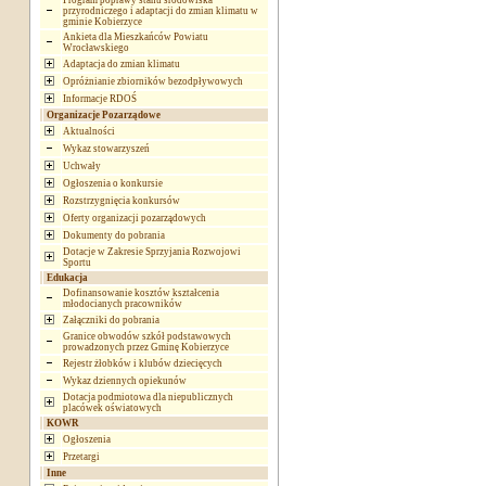
Program poprawy stanu środowiska
przyrodniczego i adaptacji do zmian klimatu w
gminie Kobierzyce
Ankieta dla Mieszkańców Powiatu
Wrocławskiego
Adaptacja do zmian klimatu
Opróżnianie zbiorników bezodpływowych
Informacje RDOŚ
Organizacje Pozarządowe
Aktualności
Wykaz stowarzyszeń
Uchwały
Ogłoszenia o konkursie
Rozstrzygnięcia konkursów
Oferty organizacji pozarządowych
Dokumenty do pobrania
Dotacje w Zakresie Sprzyjania Rozwojowi
Sportu
Edukacja
Dofinansowanie kosztów kształcenia
młodocianych pracowników
Załączniki do pobrania
Granice obwodów szkół podstawowych
prowadzonych przez Gminę Kobierzyce
Rejestr żłobków i klubów dziecięcych
Wykaz dziennych opiekunów
Dotacja podmiotowa dla niepublicznych
placówek oświatowych
KOWR
Ogłoszenia
Przetargi
Inne