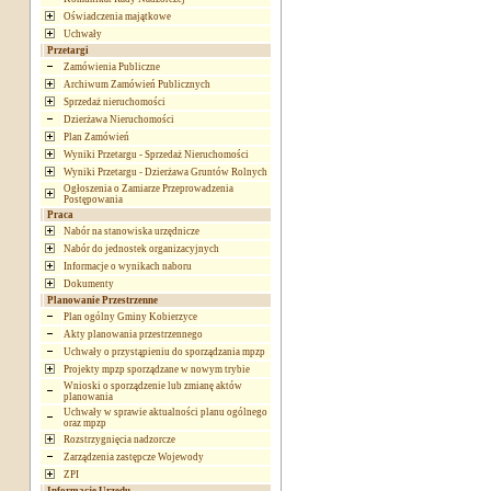
Oświadczenia majątkowe
Uchwały
Przetargi
Zamówienia Publiczne
Archiwum Zamówień Publicznych
Sprzedaż nieruchomości
Dzierżawa Nieruchomości
Plan Zamówień
Wyniki Przetargu - Sprzedaż Nieruchomości
Wyniki Przetargu - Dzierżawa Gruntów Rolnych
Ogłoszenia o Zamiarze Przeprowadzenia
Postępowania
Praca
Nabór na stanowiska urzędnicze
Nabór do jednostek organizacyjnych
Informacje o wynikach naboru
Dokumenty
Planowanie Przestrzenne
Plan ogólny Gminy Kobierzyce
Akty planowania przestrzennego
Uchwały o przystąpieniu do sporządzania mpzp
Projekty mpzp sporządzane w nowym trybie
Wnioski o sporządzenie lub zmianę aktów
planowania
Uchwały w sprawie aktualności planu ogólnego
oraz mpzp
Rozstrzygnięcia nadzorcze
Zarządzenia zastępcze Wojewody
ZPI