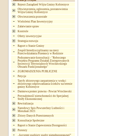
Informacje Urzędu
Rejestr Zarządzeń Wójta Gminy Kobierzyce
Obwieszczenia, ogłoszenia, postanowienia
Wójta Gminy Kobierzyce
Obwieszczenia pozostałe
Wieloletni Plan Inwestycyjny
Załatwianie spraw
Kontrole
Oferty inwestycyjne
Strategia rozwoju
Raport o Stanie Gminy
Zespół Interdyscyplinarny na rzecz
Przeciwdziałania Przemocy w Rodzinie
Podsumowanie konsultacji - "Roboczego
Projektu Programu Działań Zintegrowanych
Inwestycji Terytorialnych Wrocławskiego
Obszaru Funkcjonalnego"
ZGROMADZENIA PUBLICZNE
Petycje
Taryfy zbiorowego zaopatrzenia w wodę i
zbiorowego odprowadzania ścieków na terenie
gminy Kobierzyce
Darmowa pomoc prawna - Powiat Wrocławski
Przynależność nieruchomości do Specjalnej
Strefy Ekonomicznej
Rewitalizacja
Narodowy Spis Powszechny Ludności i
Mieszkań 2021
Zbiory Danych Przestrzennych
Konsultacje Społeczne
Raport o Stanie Zapewnienia Dostępności
Protesty
„Asystent osobisty osoby niepełnosprawnej”