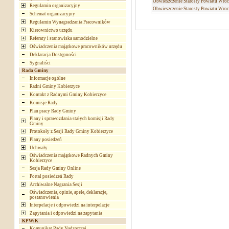
Obwieszczenie Starosty Powiatu Wro
Regulamin organizacyjny
Obwieszczenie Starosty Powiatu Wro
Schemat organizacyjny
Regulamin Wynagradzania Pracowników
Kierownictwo urzędu
Referaty i stanowiska samodzielne
Oświadczenia majątkowe pracowników urzędu
Deklaracja Dostępności
Sygnaliści
Rada Gminy
Informacje ogólne
Radni Gminy Kobierzyce
Kontakt z Radnymi Gminy Kobierzyce
Komisje Rady
Plan pracy Rady Gminy
Plany i sprawozdania stałych komisji Rady
Gminy
Protokoły z Sesji Rady Gminy Kobierzyce
Plany posiedzeń
Uchwały
Oświadczenia majątkowe Radnych Gminy
Kobierzyce
Sesja Rady Gminy Online
Portal posiedzeń Rady
Archiwalne Nagrania Sesji
Oświadczenia, opinie, apele, deklaracje,
postanowienia
Interpelacje i odpowiedzi na interpelacje
Zapytania i odpowiedzi na zapytania
KPWiK
Komunikat Rady Nadzorczej