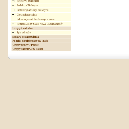
Rejestry i ewidencje
Redakcja Biuletynu
Instrukcja obsługi biuletynu
Lista referencyjna
Informacja dot. bezdomnych psów
Region Dolny Śląsk NSZZ „Solidarność”
Urzędy Centralne
Spis adresów
Sprawy do załatwienia
Podział administracyjny kraju
Urzędy pracy w Polsce
Urzędy skarbowe w Polsce