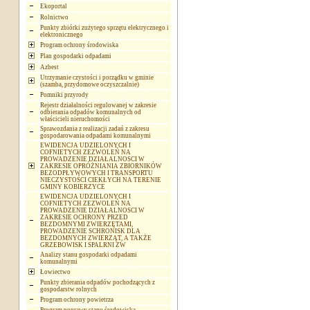
Ekoportal
Rolnictwo
Punkty zbiórki zużytego sprzętu elektrycznego i
elektronicznego
Program ochrony środowiska
Plan gospodarki odpadami
Azbest
Utrzymanie czystości i porządku w gminie
(szamba, przydomowe oczyszczalnie)
Pomniki przyrody
Rejestr działalności regulowanej w zakresie
odbierania odpadów komunalnych od
właścicieli nieruchomości
Sprawozdania z realizacji zadań z zakresu
gospodarowania odpadami komunalnymi
EWIDENCJA UDZIELONYCH I
COFNIETYCH ZEZWOLEŃ NA
PROWADZENIE DZIAŁALNOSCI W
ZAKRESIE OPRÓŻNIANIA ZBIORNIKÓW
BEZODPŁYWOWYCH I TRANSPORTU
NIECZYSTOŚCI CIEKŁYCH NA TERENIE
GMINY KOBIERZYCE
EWIDENCJA UDZIELONYCH I
COFNIETYCH ZEZWOLEŃ NA
PROWADZENIE DZIAŁALNOSCI W
ZAKRESIE OCHRONY PRZED
BEZDOMNYMI ZWIERZĘTAMI,
PROWADZENIE SCHRONISK DLA
BEZDOMNYCH ZWIERZĄT, A TAKŻE
GRZEBOWISK I SPALRNI ZW
Analizy stanu gospodarki odpadami
komunalnymi
Łowiectwo
Punkty zbierania odpadów pochodzących z
gospodarstw rolnych
Program ochrony powietrza