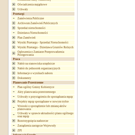
Oświadczenia majątkowe
Uchwały
Przetargi
Zamówienia Publiczne
Archiwum Zamówień Publicznych
Sprzedaż nieruchomości
Dzierżawa Nieruchomości
Plan Zamówień
Wyniki Przetargu - Sprzedaż Nieruchomości
Wyniki Przetargu - Dzierżawa Gruntów Rolnych
Ogłoszenia o Zamiarze Przeprowadzenia
Postępowania
Praca
Nabór na stanowiska urzędnicze
Nabór do jednostek organizacyjnych
Informacje o wynikach naboru
Dokumenty
Planowanie Przestrzenne
Plan ogólny Gminy Kobierzyce
Akty planowania przestrzennego
Uchwały o przystąpieniu do sporządzania mpzp
Projekty mpzp sporządzane w nowym trybie
Wnioski o sporządzenie lub zmianę aktów
planowania
Uchwały w sprawie aktualności planu ogólnego
oraz mpzp
Rozstrzygnięcia nadzorcze
Zarządzenia zastępcze Wojewody
ZPI