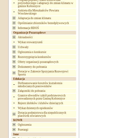
Program poprawy stanu środowiska
przyrodniczego i adaptacji do zmian klimatu w
gminie Kobierzyce
Ankieta dla Mieszkańców Powiatu
Wrocławskiego
Adaptacja do zmian klimatu
Opróżnianie zbiorników bezodpływowych
Informacje RDOŚ
Organizacje Pozarządowe
Aktualności
Wykaz stowarzyszeń
Uchwały
Ogłoszenia o konkursie
Rozstrzygnięcia konkursów
Oferty organizacji pozarządowych
Dokumenty do pobrania
Dotacje w Zakresie Sprzyjania Rozwojowi
Sportu
Edukacja
Dofinansowanie kosztów kształcenia
młodocianych pracowników
Załączniki do pobrania
Granice obwodów szkół podstawowych
prowadzonych przez Gminę Kobierzyce
Rejestr żłobków i klubów dziecięcych
Wykaz dziennych opiekunów
Dotacja podmiotowa dla niepublicznych
placówek oświatowych
KOWR
Ogłoszenia
Przetargi
Inne