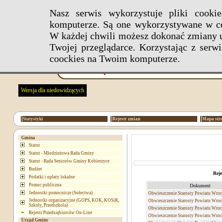
Nasz serwis wykorzystuje pliki cook
komputerze. Są one wykorzystywane w ce
W każdej chwili możesz dokonać zmiany u
Twojej przeglądarce. Korzystając z ser
coockies na Twoim komputerze.
Wersja dla niedowidzących
Statystyki
Rejestr zmian
Mapa str
Gmina
Statut
Statut - Młodzieżowa Rada Gminy
Statut - Rada Seniorów Gminy Kobierzyce
Budżet
Reje
Podatki i opłaty lokalne
Pomoc publiczna
Dokument
Jednostki pomocnicze (Sołectwa)
Obwieszczenie Starosty Powiatu Wro
Jednostki organizacyjne (GOPS, KOK, KOSiR,
Obwieszczenie Starosty Powiatu Wro
Szkoły, Przedszkola)
Obwieszczenie Starosty Powiatu Wro
Rejestr Przedsiębiorców On-Line
Obwieszczenie Starosty Powiatu Wro
Urząd Gminy