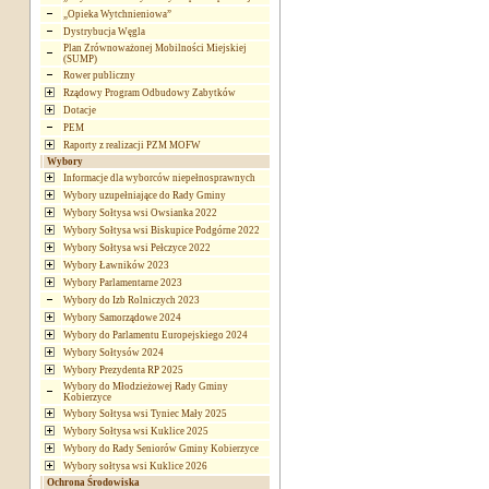
„Opieka Wytchnieniowa”
Dystrybucja Węgla
Plan Zrównoważonej Mobilności Miejskiej
(SUMP)
Rower publiczny
Rządowy Program Odbudowy Zabytków
Dotacje
PEM
Raporty z realizacji PZM MOFW
Wybory
Informacje dla wyborców niepełnosprawnych
Wybory uzupełniające do Rady Gminy
Wybory Sołtysa wsi Owsianka 2022
Wybory Sołtysa wsi Biskupice Podgórne 2022
Wybory Sołtysa wsi Pełczyce 2022
Wybory Ławników 2023
Wybory Parlamentarne 2023
Wybory do Izb Rolniczych 2023
Wybory Samorządowe 2024
Wybory do Parlamentu Europejskiego 2024
Wybory Sołtysów 2024
Wybory Prezydenta RP 2025
Wybory do Młodzieżowej Rady Gminy
Kobierzyce
Wybory Sołtysa wsi Tyniec Mały 2025
Wybory Sołtysa wsi Kuklice 2025
Wybory do Rady Seniorów Gminy Kobierzyce
Wybory sołtysa wsi Kuklice 2026
Ochrona Środowiska