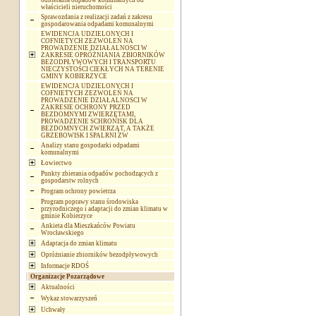
odbierania odpadów komunalnych od
właścicieli nieruchomości
Sprawozdania z realizacji zadań z zakresu
gospodarowania odpadami komunalnymi
EWIDENCJA UDZIELONYCH I
COFNIETYCH ZEZWOLEŃ NA
PROWADZENIE DZIAŁALNOSCI W
ZAKRESIE OPRÓŻNIANIA ZBIORNIKÓW
BEZODPŁYWOWYCH I TRANSPORTU
NIECZYSTOŚCI CIEKŁYCH NA TERENIE
GMINY KOBIERZYCE
EWIDENCJA UDZIELONYCH I
COFNIETYCH ZEZWOLEŃ NA
PROWADZENIE DZIAŁALNOSCI W
ZAKRESIE OCHRONY PRZED
BEZDOMNYMI ZWIERZĘTAMI,
PROWADZENIE SCHRONISK DLA
BEZDOMNYCH ZWIERZĄT, A TAKŻE
GRZEBOWISK I SPALRNI ZW
Analizy stanu gospodarki odpadami
komunalnymi
Łowiectwo
Punkty zbierania odpadów pochodzących z
gospodarstw rolnych
Program ochrony powietrza
Program poprawy stanu środowiska
przyrodniczego i adaptacji do zmian klimatu w
gminie Kobierzyce
Ankieta dla Mieszkańców Powiatu
Wrocławskiego
Adaptacja do zmian klimatu
Opróżnianie zbiorników bezodpływowych
Informacje RDOŚ
Organizacje Pozarządowe
Aktualności
Wykaz stowarzyszeń
Uchwały