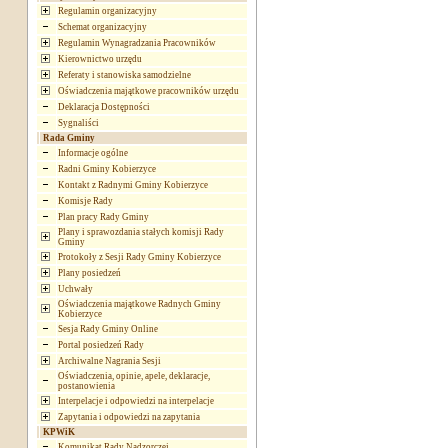
Regulamin organizacyjny
Schemat organizacyjny
Regulamin Wynagradzania Pracowników
Kierownictwo urzędu
Referaty i stanowiska samodzielne
Oświadczenia majątkowe pracowników urzędu
Deklaracja Dostępności
Sygnaliści
Rada Gminy
Informacje ogólne
Radni Gminy Kobierzyce
Kontakt z Radnymi Gminy Kobierzyce
Komisje Rady
Plan pracy Rady Gminy
Plany i sprawozdania stałych komisji Rady
Gminy
Protokoły z Sesji Rady Gminy Kobierzyce
Plany posiedzeń
Uchwały
Oświadczenia majątkowe Radnych Gminy
Kobierzyce
Sesja Rady Gminy Online
Portal posiedzeń Rady
Archiwalne Nagrania Sesji
Oświadczenia, opinie, apele, deklaracje,
postanowienia
Interpelacje i odpowiedzi na interpelacje
Zapytania i odpowiedzi na zapytania
KPWiK
Komunikat Rady Nadzorczej