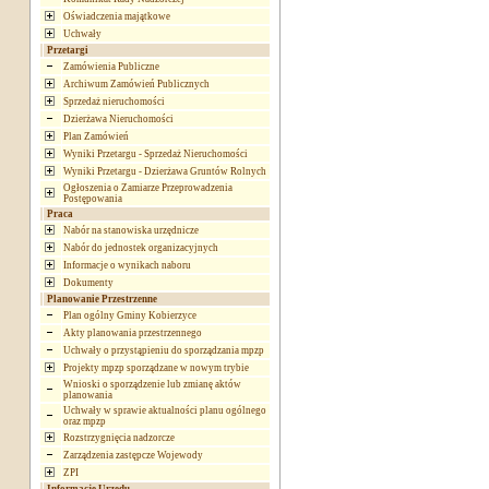
Oświadczenia majątkowe
Uchwały
Przetargi
Zamówienia Publiczne
Archiwum Zamówień Publicznych
Sprzedaż nieruchomości
Dzierżawa Nieruchomości
Plan Zamówień
Wyniki Przetargu - Sprzedaż Nieruchomości
Wyniki Przetargu - Dzierżawa Gruntów Rolnych
Ogłoszenia o Zamiarze Przeprowadzenia
Postępowania
Praca
Nabór na stanowiska urzędnicze
Nabór do jednostek organizacyjnych
Informacje o wynikach naboru
Dokumenty
Planowanie Przestrzenne
Plan ogólny Gminy Kobierzyce
Akty planowania przestrzennego
Uchwały o przystąpieniu do sporządzania mpzp
Projekty mpzp sporządzane w nowym trybie
Wnioski o sporządzenie lub zmianę aktów
planowania
Uchwały w sprawie aktualności planu ogólnego
oraz mpzp
Rozstrzygnięcia nadzorcze
Zarządzenia zastępcze Wojewody
ZPI