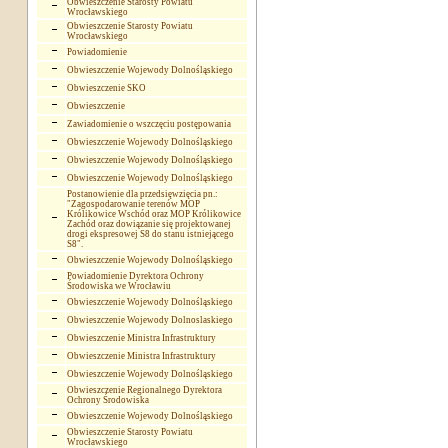
Obwieszczenie Starosty Powiatu
Wrocławskiego
Obwieszczenie Starosty Powiatu
Wrocławskiego
Powiadomienie
Obwieszczenie Wojewody Dolnośląskiego
Obwieszczenie SKO
Obwieszczenie
Zawiadomienie o wszczęciu postępowania
Obwieszczenie Wojewody Dolnośląskiego
Obwieszczenie Wojewody Dolnośląskiego
Obwieszczenie Wojewody Dolnośląskiego
Postanowienie dla przedsięwzięcia pn.:
"Zagospodarowanie terenów MOP
Królikowice Wschód oraz MOP Królikowice
Zachód oraz dowiązanie się projektowanej
drogi ekspresowej S8 do stanu istniejącego
S8".
Obwieszczenie Wojewody Dolnośląskiego
Powiadomienie Dyrektora Ochrony
Środowiska we Wrocławiu
Obwieszczenie Wojewody Dolnośląskiego
Obwieszczenie Wojewody Dolnoslaskiego
Obwieszczenie Ministra Infrastruktury
Obwieszczenie Ministra Infrastruktury
Obwieszczenie Wojewody Dolnośląskiego
Obwieszczenie Regionalnego Dyrektora
Ochrony Środowiska
Obwieszczenie Wojewody Dolnośląskiego
Obwieszczenie Starosty Powiatu
Wrocławskiego