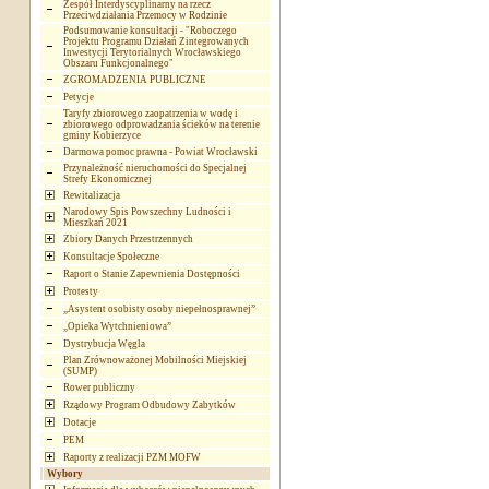
Zespół Interdyscyplinarny na rzecz
Przeciwdziałania Przemocy w Rodzinie
Podsumowanie konsultacji - "Roboczego
Projektu Programu Działań Zintegrowanych
Inwestycji Terytorialnych Wrocławskiego
Obszaru Funkcjonalnego"
ZGROMADZENIA PUBLICZNE
Petycje
Taryfy zbiorowego zaopatrzenia w wodę i
zbiorowego odprowadzania ścieków na terenie
gminy Kobierzyce
Darmowa pomoc prawna - Powiat Wrocławski
Przynależność nieruchomości do Specjalnej
Strefy Ekonomicznej
Rewitalizacja
Narodowy Spis Powszechny Ludności i
Mieszkań 2021
Zbiory Danych Przestrzennych
Konsultacje Społeczne
Raport o Stanie Zapewnienia Dostępności
Protesty
„Asystent osobisty osoby niepełnosprawnej”
„Opieka Wytchnieniowa”
Dystrybucja Węgla
Plan Zrównoważonej Mobilności Miejskiej
(SUMP)
Rower publiczny
Rządowy Program Odbudowy Zabytków
Dotacje
PEM
Raporty z realizacji PZM MOFW
Wybory