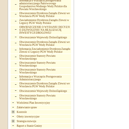
Informacja o wszczęciu postępowania
administracyjnego Państwowego
Gospodarstwa Wodnego Wody Polskie dla
Powiatu Wrocławskiego
Obwieszczenie Dyrektora Zarządu Zlewni we
Wrocławiu PGW Wody Polskie
Zawiadomienie Dyrektora Zarządu Zlewni w
Legnicy PGW Wody Polskie
OBWIESZCZENIE O WYDANIU DECYZJI
O ZEZWOLENIU NA REALIZACJĘ
INWESTYCJI DROGOWEJ
Obwieszczenie Wojewody Dolnośląskiego
Obwieszczenie Dyrektora Zarządu Zlewni we
Wrocławiu PGW Wody Polskie
Informacja Zawiadomienie Dyrektora Zarządu
Zlewni w Legnicy PGW Wody Polskie
Obwieszczenie Starosty Powiatu
Wrocławskiego
Obwieszczenie Starosty Powiatu
Wrocławskiego
Obwieszczenie Starosty Powiatu
Wrocławskiego
Informacja o Wszczęciu Postępowania
Administracyjnego
Obwieszczenie Dyrektora Zarządu Zlewni we
Wrocławiu PGW Wody Polskie
Obwieszczenie Wojewody Dolnośląskiego
Obwieszczenie Starosty Powiatu
Wrocławskiego
Wieloletni Plan Inwestycyjny
Załatwianie spraw
Kontrole
Oferty inwestycyjne
Strategia rozwoju
Raport o Stanie Gminy