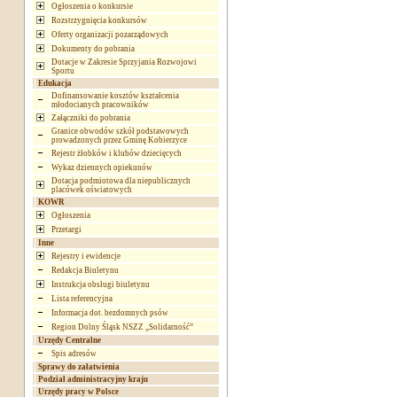
Ogłoszenia o konkursie
Rozstrzygnięcia konkursów
Oferty organizacji pozarządowych
Dokumenty do pobrania
Dotacje w Zakresie Sprzyjania Rozwojowi
Sportu
Edukacja
Dofinansowanie kosztów kształcenia
młodocianych pracowników
Załączniki do pobrania
Granice obwodów szkół podstawowych
prowadzonych przez Gminę Kobierzyce
Rejestr żłobków i klubów dziecięcych
Wykaz dziennych opiekunów
Dotacja podmiotowa dla niepublicznych
placówek oświatowych
KOWR
Ogłoszenia
Przetargi
Inne
Rejestry i ewidencje
Redakcja Biuletynu
Instrukcja obsługi biuletynu
Lista referencyjna
Informacja dot. bezdomnych psów
Region Dolny Śląsk NSZZ „Solidarność”
Urzędy Centralne
Spis adresów
Sprawy do załatwienia
Podział administracyjny kraju
Urzędy pracy w Polsce