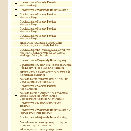
Obwieszczenie Starosty Powiatu
Wrocławskiego
Obwieszczenie Wojewody Dolnośląskiego
Obwieszczenie Starosty Powiatu
Wrocławskiego
Obwieszczenie Starosty Powiatu
Wrocławskiego
Obwieszczenie Starosty Powiatu
Wrocławskiego
Obwieszczenie Starosty Powiatu
Wrocławskiego
Informacja o wszczęciu postępowania
administracyjnego - Wody Polskie
Obwieszczenie Dyrektora zarządu zlewni we
Wrocławiu Państwowego Gospodarstwa
Wodnego - Wody Polskie
Obwieszczenie Wojewody Dolnośląskiego
Obwieszczenie w sprawie ustalenia charakteru
wód Dopływu spod Racławic Wielkich
Informowanie o planowanych pomiarach pól
elektromagnetycznych
Zawiadomienie Samorządowego Kolegium
Odwoławczego we Wrocławiu
Obwieszczenie Starosty Powiatu
Wrocławskiego
Zawiadomienie o wszczęciu postępowania
administracyjnego Państwowego
Gospodarstwa Wodnego Wody Polskie
Obwieszczenie w sprawie inwestycji
drogowej
Obwieszczenie Wojewody Dolnośląskiego w
sprawie inwestycji drogowej
Obwieszczenie Wojewody Dolnośląskiego
Zawiadomienie Samorządowego Kolegium
Odwoławczego we Wrocławiu
Informacja o wszczęciu postępowania