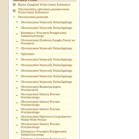
Informacje Urzędu
Rejestr Zarządzeń Wójta Gminy Kobierzyce
Obwieszczenia, ogłoszenia, postanowienia
Wójta Gminy Kobierzyce
Obwieszczenia pozostałe
Obwieszczenie Wojewody Dolnośląskiego
Obwieszczenie Wojewody Dolnośląskiego
Informacja o Wszczęciu Postępowania
Administracyjnego
Obwieszczenie Dyrektora Zarządu Zlewni we
Wrocławiu
Obwieszczenie Wojewody Dolnośląskiego
Ogłoszenie
Obwieszczenie Wojewody Dolnośląskiego
Obwieszczenie Wojewody Dolnośląskiego
Obwieszczenie Wojewody Dolnośląskiego
Obwieszczenie Wojewody Dolnośląskiego
Obwieszczenie Wojewody Dolnośląskiego
Obwieszczenie Burmistrza Kątów
Wrocławskich
Obwieszczenie Starosty Powiatu
Wrocławskiego
Obwieszczenie Starosty Powiatu
Wrocławskiego
Obwieszczenie Starosty Powiatu
Wrocławskiego
Obwieszczenie Państwowe Gospodarstwo
Wodne Wody Polskie
Obwieszczenie Starosty Powiatu
Wrocławskiego
Informacja o Wszczęciu Postępowania
Administracyjnego