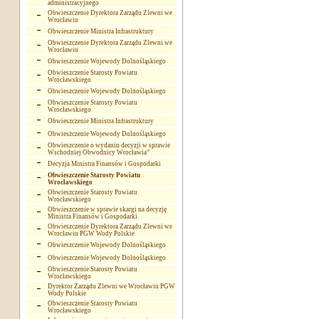
administracyjnego
Obwieszczenie Dyrektora Zarządu Zlewni we
Wrocławiu
Obwieszczenie Ministra Infrastruktury
Obwieszczenie Dyrektora Zarządu Zlewni we
Wrocławiu
Obwieszczenie Wojewody Dolnośląskiego
Obwieszczenie Starosty Powiatu
Wrocławskiego
Obwieszczenie Wojewody Dolnośląskiego
Obwieszczenie Starosty Powiatu
Wrocławskiego
Obwieszczenie Ministra Infrastruktury
Obwieszczenie Wojewody Dolnośląskiego
Obwieszczenie o wydaniu decyzji w sprawie
Wschodniej Obwodnicy Wrocławia”
Decyzja Ministra Finansów i Gospodarki
Obwieszczenie Starosty Powiatu
Wrocławskiego
Obwieszczenie Starosty Powiatu
Wrocławskiego
Obwieszczenie w sprawie skargi na decyzję
Ministra Finansów i Gospodarki
Obwieszczenie Dyrektora Zarządu Zlewni we
Wrocławiu PGW Wody Polskie
Obwieszczenie Wojewody Dolnośląskiego
Obwieszczenie Wojewody Dolnośląskiego
Obwieszczenie Starosty Powiatu
Wrocławskiego
Dyrektor Zarządu Zlewni we Wrocławiu PGW
Wody Polskie
Obwieszczenie Starosty Powiatu
Wrocławskiego