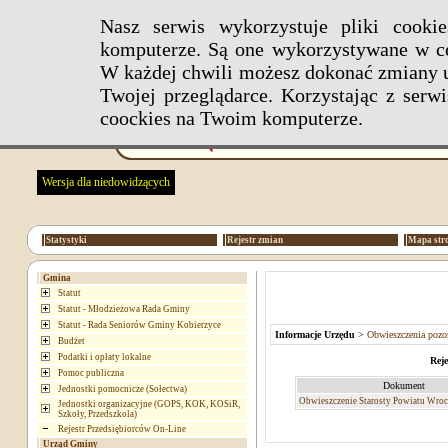
Nasz serwis wykorzystuje pliki cook
komputerze. Są one wykorzystywane w ce
W każdej chwili możesz dokonać zmiany u
Twojej przeglądarce. Korzystając z ser
coockies na Twoim komputerze.
Wersja dla niedowidzących
Statystyki
Rejestr zmian
Mapa str
Gmina
Statut
Statut - Młodzieżowa Rada Gminy
Statut - Rada Seniorów Gminy Kobierzyce
Informacje Urzędu
>
Obwieszczenia pozos
Budżet
Podatki i opłaty lokalne
Reje
Pomoc publiczna
Dokument
Jednostki pomocnicze (Sołectwa)
Obwieszczenie Starosty Powiatu Wro
Jednostki organizacyjne (GOPS, KOK, KOSiR,
Szkoły, Przedszkola)
Rejestr Przedsiębiorców On-Line
Urząd Gminy