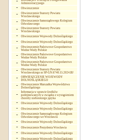
Informacja o Wszczęciu Postępowania
Administracyjnego
Obwieszczenie
Obwieszczenie Starosty Powiatu
Wrocławskiego
Obwieszczenie Samorządowego Kolegium
Odwoławczego
Obwieszczenie Starosty Powiatu
Wrocławskiego
Obwieszczenie Wojewody Dolnośląskiego
Obwieszczenie Wojewody Dolnośląskiego
Obwieszczenie Państwowe Gospodarstwo
Wodne Wody Polskie
Obwieszczenie Państwowe Gospodarstwo
Wodne Wody Polskie
Obwieszczenie Państwowe Gospodarstwo
Wodne Wody Polskie
Obwieszczenie Starosty Powiatu
Wrocławskiego nr SP-GN.6740.15.2024.BJ
OBWIESZCZENIE WOJEWODY
DOLNOŚLĄSKIEGO
Obwieszczenie Marszałka Województwa
Dolnośląskiego
Informacja w sprawie środków
podejmowanych w związku z wystąpieniem
choroby niebieskiego języka
Obwieszczenie Wojewody Dolnośląskiego
Obwieszczenie Wojewody Dolnośląskiego
Obwieszczenie Samorządowego Kolegium
Odwoławczego we Wrocławiu
Obwieszczenie Wojewody Dolnośląskiego
Obwieszczenie Prezydenta Wrocławia
Obwieszczenie Wojewody Dolnośląskiego
Obwieszczenie Wojewody Dolnośląskiego