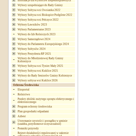
Informacje dla wyborców niepełnosprawnych
Wybory uzupełniające do Rady Gminy
Wybory Sołtysa wsi Owsianka 2022
Wybory Sołtysa wsi Biskupice Podgórne 2022
Wybory Sołtysa wsi Pełczyce 2022
Wybory Ławników 2023
Wybory Parlamentarne 2023
Wybory do Izb Rolniczych 2023
Wybory Samorządowe 2024
Wybory do Parlamentu Europejskiego 2024
Wybory Sołtysów 2024
Wybory Prezydenta RP 2025
Wybory do Młodzieżowej Rady Gminy
Kobierzyce
Wybory Sołtysa wsi Tyniec Mały 2025
Wybory Sołtysa wsi Kuklice 2025
Wybory do Rady Seniorów Gminy Kobierzyce
Wybory sołtysa wsi Kuklice 2026
Ochrona Środowiska
Ekoportal
Rolnictwo
Punkty zbiórki zużytego sprzętu elektrycznego i
elektronicznego
Program ochrony środowiska
Plan gospodarki odpadami
Azbest
Utrzymanie czystości i porządku w gminie
(szamba, przydomowe oczyszczalnie)
Pomniki przyrody
Rejestr działalności regulowanej w zakresie