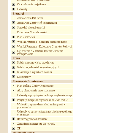
Oświadczenia majątkowe
Uchwały
Przetargi
Zamówienia Publiczne
Archiwum Zamówień Publicznych
Sprzedaż nieruchomości
Dzierżawa Nieruchomości
Plan Zamówień
Wyniki Przetargu - Sprzedaż Nieruchomości
Wyniki Przetargu - Dzierżawa Gruntów Rolnych
Ogłoszenia o Zamiarze Przeprowadzenia
Postępowania
Praca
Nabór na stanowiska urzędnicze
Nabór do jednostek organizacyjnych
Informacje o wynikach naboru
Dokumenty
Planowanie Przestrzenne
Plan ogólny Gminy Kobierzyce
Akty planowania przestrzennego
Uchwały o przystąpieniu do sporządzania mpzp
Projekty mpzp sporządzane w nowym trybie
Wnioski o sporządzenie lub zmianę aktów
planowania
Uchwały w sprawie aktualności planu ogólnego
oraz mpzp
Rozstrzygnięcia nadzorcze
Zarządzenia zastępcze Wojewody
ZPI