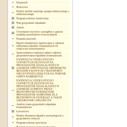
Ekoportal
Rolnictwo
Punkty zbiórki zużytego sprzętu elektrycznego i
elektronicznego
Program ochrony środowiska
Plan gospodarki odpadami
Azbest
Utrzymanie czystości i porządku w gminie
(szamba, przydomowe oczyszczalnie)
Pomniki przyrody
Rejestr działalności regulowanej w zakresie
odbierania odpadów komunalnych od
właścicieli nieruchomości
Sprawozdania z realizacji zadań z zakresu
gospodarowania odpadami komunalnymi
EWIDENCJA UDZIELONYCH I
COFNIETYCH ZEZWOLEŃ NA
PROWADZENIE DZIAŁALNOSCI W
ZAKRESIE OPRÓŻNIANIA ZBIORNIKÓW
BEZODPŁYWOWYCH I TRANSPORTU
NIECZYSTOŚCI CIEKŁYCH NA TERENIE
GMINY KOBIERZYCE
EWIDENCJA UDZIELONYCH I
COFNIETYCH ZEZWOLEŃ NA
PROWADZENIE DZIAŁALNOSCI W
ZAKRESIE OCHRONY PRZED
BEZDOMNYMI ZWIERZĘTAMI,
PROWADZENIE SCHRONISK DLA
BEZDOMNYCH ZWIERZĄT, A TAKŻE
GRZEBOWISK I SPALRNI ZW
Analizy stanu gospodarki odpadami
komunalnymi
Łowiectwo
Punkty zbierania odpadów pochodzących z
gospodarstw rolnych
Program ochrony powietrza