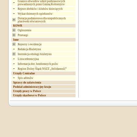
Granice obwodów szkół podstawowych
prowadzonych przez Gminę Kobierzyce
Rejestr żłobków i klubów dziecięcych
Wykaz dziennych opiekunów
Dotacja podmiotowa dla niepublicznych
placówek oświatowych
KOWR
Ogłoszenia
Przetargi
Inne
Rejestry i ewidencje
Redakcja Biuletynu
Instrukcja obsługi biuletynu
Lista referencyjna
Informacja dot. bezdomnych psów
Region Dolny Śląsk NSZZ „Solidarność”
Urzędy Centralne
Spis adresów
Sprawy do załatwienia
Podział administracyjny kraju
Urzędy pracy w Polsce
Urzędy skarbowe w Polsce