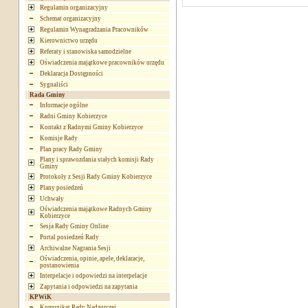
Regulamin organizacyjny
Schemat organizacyjny
Regulamin Wynagradzania Pracowników
Kierownictwo urzędu
Referaty i stanowiska samodzielne
Oświadczenia majątkowe pracowników urzędu
Deklaracja Dostępności
Sygnaliści
Rada Gminy
Informacje ogólne
Radni Gminy Kobierzyce
Kontakt z Radnymi Gminy Kobierzyce
Komisje Rady
Plan pracy Rady Gminy
Plany i sprawozdania stałych komisji Rady
Gminy
Protokoły z Sesji Rady Gminy Kobierzyce
Plany posiedzeń
Uchwały
Oświadczenia majątkowe Radnych Gminy
Kobierzyce
Sesja Rady Gminy Online
Portal posiedzeń Rady
Archiwalne Nagrania Sesji
Oświadczenia, opinie, apele, deklaracje,
postanowienia
Interpelacje i odpowiedzi na interpelacje
Zapytania i odpowiedzi na zapytania
KPWiK
Komunikat Rady Nadzorczej