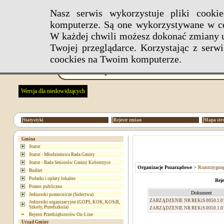
Nasz serwis wykorzystuje pliki cook
komputerze. Są one wykorzystywane w ce
W każdej chwili możesz dokonać zmiany u
Twojej przeglądarce. Korzystając z ser
coockies na Twoim komputerze.
Wersja dla niedowidzących
Statystyki
Rejestr zmian
Mapa str
Gmina
Statut
Statut - Młodzieżowa Rada Gminy
Statut - Rada Seniorów Gminy Kobierzyce
Organizacje Pozarządowe
>
Rozstrzygni
Budżet
Podatki i opłaty lokalne
Reje
Pomoc publiczna
Dokument
Jednostki pomocnicze (Sołectwa)
ZARZĄDZENIE NR REKiS.0050.1.0
Jednostki organizacyjne (GOPS, KOK, KOSiR,
Szkoły, Przedszkola)
ZARZĄDZENIE NR REKiS.0050.1.0
Rejestr Przedsiębiorców On-Line
Urząd Gminy