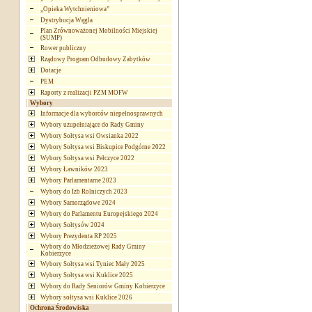
„Opieka Wytchnieniowa”
Dystrybucja Węgla
Plan Zrównoważonej Mobilności Miejskiej
(SUMP)
Rower publiczny
Rządowy Program Odbudowy Zabytków
Dotacje
PEM
Raporty z realizacji PZM MOFW
Wybory
Informacje dla wyborców niepełnosprawnych
Wybory uzupełniające do Rady Gminy
Wybory Sołtysa wsi Owsianka 2022
Wybory Sołtysa wsi Biskupice Podgórne 2022
Wybory Sołtysa wsi Pełczyce 2022
Wybory Ławników 2023
Wybory Parlamentarne 2023
Wybory do Izb Rolniczych 2023
Wybory Samorządowe 2024
Wybory do Parlamentu Europejskiego 2024
Wybory Sołtysów 2024
Wybory Prezydenta RP 2025
Wybory do Młodzieżowej Rady Gminy
Kobierzyce
Wybory Sołtysa wsi Tyniec Mały 2025
Wybory Sołtysa wsi Kuklice 2025
Wybory do Rady Seniorów Gminy Kobierzyce
Wybory sołtysa wsi Kuklice 2026
Ochrona Środowiska