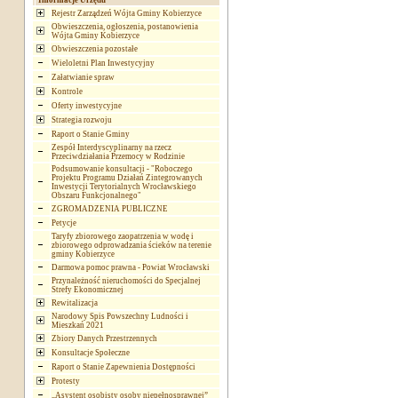
Informacje Urzędu
Rejestr Zarządzeń Wójta Gminy Kobierzyce
Obwieszczenia, ogłoszenia, postanowienia
Wójta Gminy Kobierzyce
Obwieszczenia pozostałe
Wieloletni Plan Inwestycyjny
Załatwianie spraw
Kontrole
Oferty inwestycyjne
Strategia rozwoju
Raport o Stanie Gminy
Zespół Interdyscyplinarny na rzecz
Przeciwdziałania Przemocy w Rodzinie
Podsumowanie konsultacji - "Roboczego
Projektu Programu Działań Zintegrowanych
Inwestycji Terytorialnych Wrocławskiego
Obszaru Funkcjonalnego"
ZGROMADZENIA PUBLICZNE
Petycje
Taryfy zbiorowego zaopatrzenia w wodę i
zbiorowego odprowadzania ścieków na terenie
gminy Kobierzyce
Darmowa pomoc prawna - Powiat Wrocławski
Przynależność nieruchomości do Specjalnej
Strefy Ekonomicznej
Rewitalizacja
Narodowy Spis Powszechny Ludności i
Mieszkań 2021
Zbiory Danych Przestrzennych
Konsultacje Społeczne
Raport o Stanie Zapewnienia Dostępności
Protesty
„Asystent osobisty osoby niepełnosprawnej”