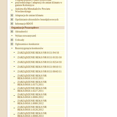
Program poprawy stanu środowiska
przyrodniczego i adaptacji do zmian klimatu w
gminie Kobierzyce
Ankieta dla Mieszkańców Powiatu
Wrocławskiego
Adaptacja do zmian klimatu
Opróżnianie zbiorników bezodpływowych
Informacje RDOŚ
Organizacje Pozarządowe
Aktualności
Wykaz stowarzyszeń
Uchwały
Ogłoszenia o konkursie
Rozstrzygnięcia konkursów
ZARZĄDZENIE REKiS NR 0151/94/10
ZARZĄDZENIE REKiS NR 0151/0135/10
ZARZĄDZENIE REKiS NR 0151/0254/10
ZARZĄDZENIE REKiS NR 0151/0010/11
ZARZĄDZENIE REKiS NR 0151/0043/11
ZARZĄDZENIE REKiS NR
REKiS.0050.1.0132.2011
ZARZĄDZENIE REKiS NR
REKiS.0050.1.0175.2011
ZARZĄDZENIE REKiS NR
REKiS.0050.1.0227.2011
ZARZĄDZENIE REKiS NR
REKiS.0050.1.0006.2012
ZARZĄDZENIE REKiS NR
REKiS.0050.1.0080.2012
ZARZĄDZENIE REKiS NR
REKiS.0050.1.0126.2012
ZARZĄDZENIE REKiS NR
REKiS.0050.1.0008.2013